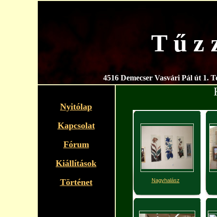
T ű z 
4516 Demecser Vasvári Pál út 1. T
Nyitólap
Kapcsolat
Fórum
Kiállítások
Nagyhalász
Történet