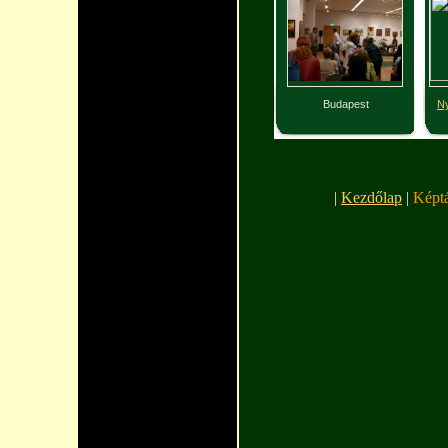
Budapest
N
120
|
Kezdőlap
|
Képt