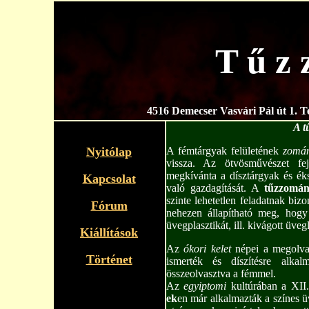
T ű z 
4516 Demecser Vasvári Pál út 1. T
A t
Nyitólap
A fémtárgyak felületének
zomá
vissza. Az ötvösművészet fej
megkívánta a dísztárgyak és éks
Kapcsolat
való gazdagítását. A
tűzzomán
szinte lehetetlen feladatnak biz
Fórum
nehezen állapítható meg, hog
üvegplasztikát, ill. kivágott üve
Kiállítások
Az
ókori kelet
népei a megolvas
Történet
ismerték és díszítésre al
összeolvasztva a fémmel.
Az
egyiptomi
kultúrában a XII
ek
en már alkalmazták a színes 