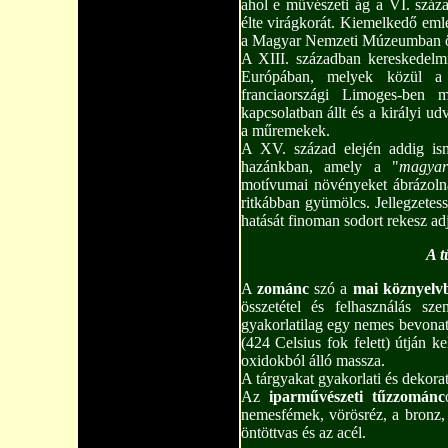
ahol e művészeti ág a VI. száz
élte virágkorát. Kiemelkedő em
a Magyar Nemzeti Múzeumban ő
A XIII. században kereskedelmi
Európában, melyek közül a 
franciaországi Limoges-ben 
kapcsolatban állt és a királyi 
a műremekek.
A XV. század elején addig is
hazánkban, amely a "
magyar
motívumai növényeket ábrázolna
ritkábban gyümölcs. Jellegzetess
hatását finoman sodort rekesz adj
A 
A
zománc
szó a
mai köznyelv
összetétel és felhasználás s
gyakorlatilag egy nemes bevonat 
(424 Celsius fok felett) útján k
oxidokból álló massza.
A tárgyakat gyakorlati és dekorat
Az
iparművészeti tűzzománc
nemesfémek, vörösréz, a bronz,
öntöttvas és az acél.