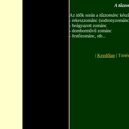
A tűzzo
Az idők során a
tűzzomán
c készí
- rekesz­zománc (sodrony­zománc,
- beágyazott zománc
- domborművű zománc
- festő­zománc, stb...
|
Kezdőlap
|
Törté