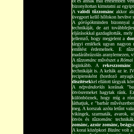
ot és annak mai értelemben vett
bizonyítottan kimutatni az egyipt
A
valódi tűzzománc
akkor ala
üvegport kellő hőfokon hevítve s
A
görögök
minden bizonnyal 
technikáját, de azt továbbfejl
eljárásokkal gazdagították, mely
jellemző, hogy megjelent a
do
120
tárgyi emlékek ugyan nagyon ri
említést érdemelnek. E
tűz
madárábrázolás aranylemezen, vil
A
tűzzománc
művészet a
Római 
leginkább. A
rekeszzománc
m
technikáját is. A kelták az ie. I
recipiensként (hordozó anya
díszítések
kel ellátott tárgyak kö
A
népvándorlás
korának "ba
ötvösremeket hagytak ránk. 
különböznek, hogy míg a róm
láthatjuk, e "barbár művészetb
meg. A korszak azóta letűnt vala
vikingek, szarmaták, avarok, s
ötvös és
tűzzománc
techniká
zománc, azsúr zománc, beágy
A korai középkori
Bizánc
volt a